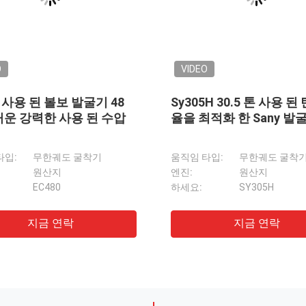
O
 7.5 톤 사용 된 SANY 발굴
단 전자 제어 기술
타입:
무한궤도 굴착기
원산지
PC700 코마쓰 70톤 사용된 발굴기, 일본 원산, 대형 건설용 날카로운 무기
첨단 시스템 PC200-7 사용
SY75C
수압 운전
내구성을 위한 견고한 프레임 구
의 내구성
ZX70 사용 하 여 히타치 7 
지금 연락
 수압 크롤러
사용 된 히타치 ZX120 12 
굴기
도산 DX60E-9C 사용 된 
효율적인 냉각 시스템 ZX200-3 사용 된 히타치 발굴기 20T 수압 발굴기 기계
수압 크롤러 사용 Doosan 발굴