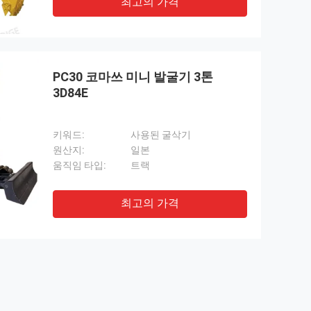
최고의 가격
PC30 코마쓰 미니 발굴기 3톤
3D84E
키워드:
사용된 굴삭기
원산지:
일본
움직임 타입:
트랙
최고의 가격