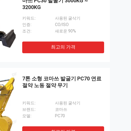
마쓰 PC30 발굴기 3000KG ~
3200KG
키워드:
사용된 굴삭기
인증:
CO/ISO
조건:
새로운 90%
최고의 가격
7톤 소형 코마쓰 발굴기 PC70 연료
절약 노동 절약 무기
키워드:
사용된 굴삭기
브랜드:
코마쓰
모델:
PC70