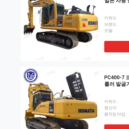
일본 사용 
키워드:
브랜드:
모델:
PC400-7
롤러 발굴
키워드:
원산지:
움직임 타입: