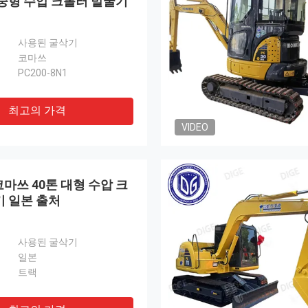
중형 수압 크롤러 발굴기
사용된 굴삭기
코마쓰
PC200-8N1
최고의 가격
VIDEO
 코마쓰 40톤 대형 수압 크
기 일본 출처
사용된 굴삭기
일본
트랙