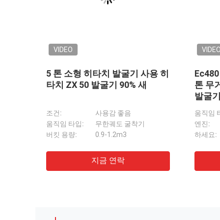
VIDEO
VIDE
고용 발
혁신적인 R485 사용 된 현대 발
Sy75
굴기 48.5t 다중 안전 기능
기 첨
움직임 타입:
무한궤도 굴착기
움직임 
엔진:
원산지
엔진:
하세요:
R485
하세요:
코마쓰 PC150W 15톤 사용 된 바퀴 발굴기 
ZX50U 5톤 사용 히타치 발굴기 고강성 재료
지금 연락
DH55 미니 사용 된 Doosan 발굴기 사용 된
우수한 파격력 ZX130 사용 히타치 13 톤 발