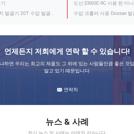
 건설 장비
SY305H 30.5 톤 사용 된 
 톤 수압 광산 발굴기
코마쓰 PC400-8 40 톤 
 된 수압 발굴기
PC700 코마쓰 70톤 사용된 발굴기, 일본 원산, 대형 건설용 날카로운 무기
첨단 시스템 PC200-7 사용
언제든지 저희에게 연락 할 수 있습니다!
수압 운전
내구성을 위한 견고한 프레임 구
냐하면 우리는 최고의 제품도 그 뒤에 있는 사람들만큼 좋은 것
의 내구성
ZX70 사용 하 여 히타치 7 
알고 있기 때문입니다.
 수압 크롤러
사용 된 히타치 ZX120 12 
연락처
뉴스 & 사례
최신 뉴스 및 사례는 아래와 같습니다.