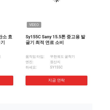
VID
사용자
러 발
굴기 
맥스 
엔진:
 된 발굴기 95 새로운 코마쓰 발굴기
조건:
조 PC400-7 사용 된 발굴기
톤 발굴기
톤 엑스카버
미니 발굴기 수압 크롤러
기 DX80 8 톤