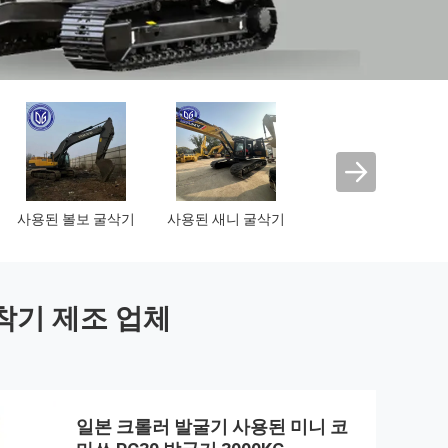
중고 SDLG 로더
사용 된 XCMG 로더
사용된 애벌레 불도
저
착기 제조 업체
일본 크롤러 발굴기 사용된 미니 코