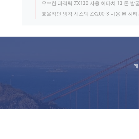
PC360-7 36 톤 사용 된 코마쓰 발굴기 대형
효율적인 냉각 시스템 사용 Sany Sy26u 2.6
SY365H 36.5 톤 사용 된 SANY 발굴기 사용
중고용 PC450-8 코마쓰 발굴기 45톤
코마쓰 PC150W 15톤 사용 된 바퀴 발굴기 
왜
ZX50U 5톤 사용 히타치 발굴기 고강성 재료
DH55 미니 사용 된 Doosan 발굴기 사용 된